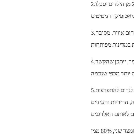
2.הן אסטמה של העור והן אסטמה נפוצות יחסית בילדים. לדוגמה, כ-15% עד 20% מן הילדים יסבלו
3.לשתי המחלות יש ככל הידוע שלנו שילוב של גורם גנטי וגורם סביבתי. לדוגמה, זיהום אוויר. מסיבה
4.אסטמה יכולה להוות קבוצת סיכון לאסטמה של העור, אפילו אצל מבוגרים. כלומר, ייתכן שהקשר
5.יש קשר מסוים בין שתי המחלות לבין נזלת אלרגית: אטופיק דרמטיטיס עשויה לגרום להתפרצות
הריריות והעיניים
למעשה, מבחינה מספרית 30% מאלו שסובלים מנזלת אלרגית יפתחו אסטמה, ומצד שני, 80% ממי